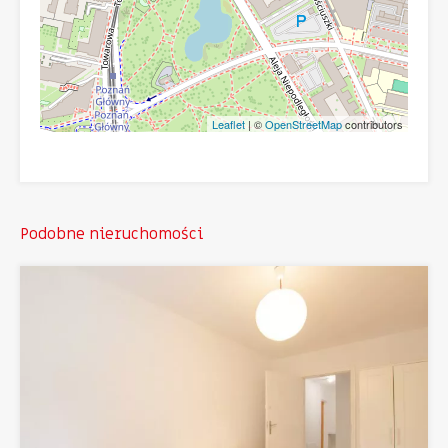
Leaflet
| ©
OpenStreetMap
contributors
Podobne nieruchomości