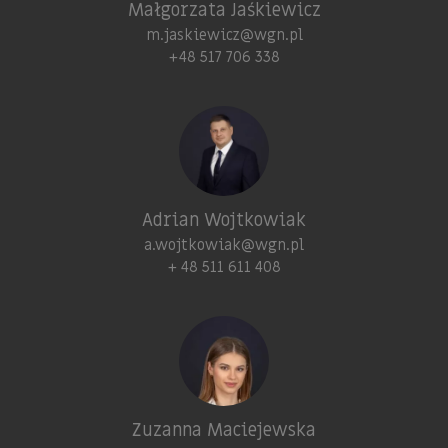
Małgorzata Jaśkiewicz
m.jaskiewicz@wgn.pl
+48 517 706 338
Adrian Wojtkowiak
a.wojtkowiak@wgn.pl
+ 48 511 611 408
Zuzanna Maciejewska