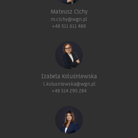
Mateusz Cichy
m.cichy@wgn.pl
+48 511 611 488
Izabela Koluśniewska
i.kolusniewska@wgn.pl
+48 514 290 284