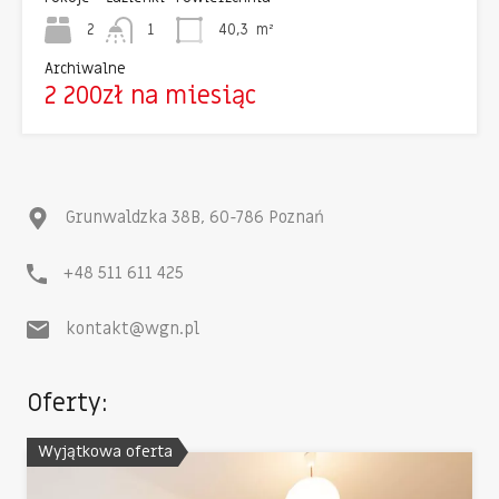
2
1
40,3
m²
Archiwalne
2 200zł na miesiąc
Grunwaldzka 38B, 60-786 Poznań
+48 511 611 425
kontakt@wgn.pl
Oferty:
Wyjątkowa oferta