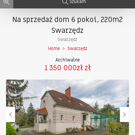
Szukam
Na sprzedaż dom 6 pokoi, 220m2
Swarzędz
Swarzędz
Home
Swarzędz
Archiwalne
1 350 000zł zł
Previous
Next