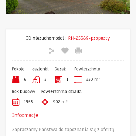
ID nieruchomości :
RH-25389-property
Pokoje
Łazienki
Garaż
Powierzchnia
6
2
1
220
m²
Rok budowy
Powierzchnia działki
1955
902
m2
Informacje
Zapraszamy Państwa do zapoznania się z ofertą