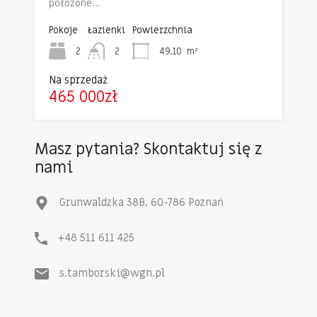
położone…
Pokoje
Łazienki
Powierzchnia
2
2
49.10
m²
Na sprzedaż
465 000zł
Masz pytania? Skontaktuj się z
nami
Grunwaldzka 38B, 60-786 Poznań
+48 511 611 425
s.tamborski@wgn.pl