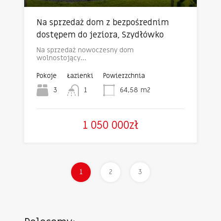
Na sprzedaż dom z bezpośrednim
dostępem do jeziora, Szydłówko
Na sprzedaż nowoczesny dom
wolnostojący…
Pokoje
Łazienki
Powierzchnia
3
1
64,58
m2
1 050 000zł
1
2
3