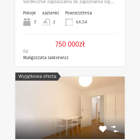
Serdecznie zapraszamy do zapoznania się…
Pokoje
Łazienki
Powierzchnia
3
2
64,54
750 000zł
Od
Małgorzata Jaśkiewicz
Wyjątkowa oferta