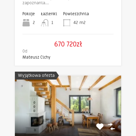
zapoznania…
Pokoje
Łazienki
Powierzchnia
2
1
42
m2
670 720zł
Od
Mateusz Cichy
Wyjątkowa oferta