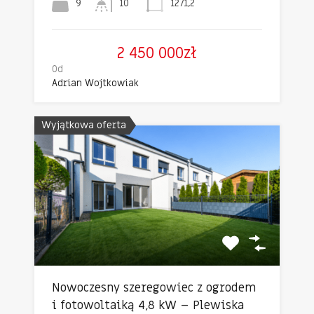
9
10
1271,2
2 450 000zł
Od
Adrian Wojtkowiak
Wyjątkowa oferta
Nowoczesny szeregowiec z ogrodem
i fotowoltaiką 4,8 kW – Plewiska