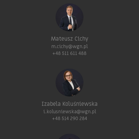
Mateusz Cichy
m.cichy@wgn.pl
+48 511 611 488
Izabela Koluśniewska
i.kolusniewska@wgn.pl
+48 514 290 284