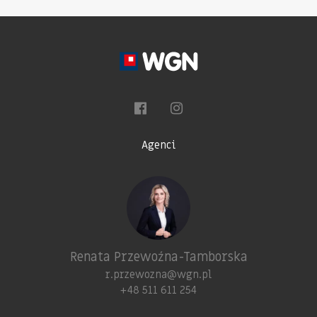
Agenci
Renata Przewoźna-Tamborska
r.przewozna@wgn.pl
+48 511 611 254