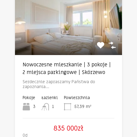
Nowoczesne mieszkanie | 3 pokoje |
2 miejsca parkingowe | Skórzewo
Serdecznie zapraszamy Państwa do
zapoznania…
Pokoje
Łazienki
Powierzchnia
3
1
57,39
m²
835 000zł
Od