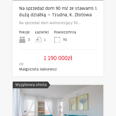
Na sprzedaż dom 90 m2 ze stawami i
dużą działką – Trudna, K. Złotowa
Na sprzedaż dom wolnostojący 90…
Pokoje
Łazienki
Powierzchnia
3
1
90
1 190 000zł
Od
Małgorzata Jaśkiewicz
Wyjątkowa oferta