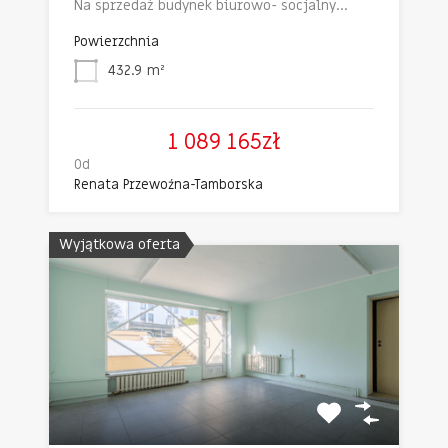
Na sprzedaż budynek biurowo- socjalny…
Powierzchnia
432.9
m²
1 089 165zł
Od
Renata Przewoźna-Tamborska
Wyjątkowa oferta