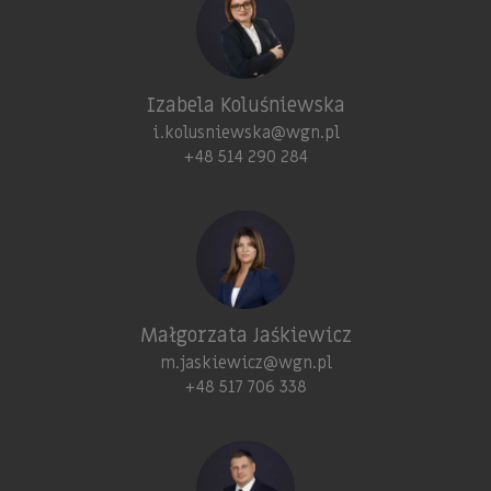
Izabela Koluśniewska
i.kolusniewska@wgn.pl
+48 514 290 284
Małgorzata Jaśkiewicz
m.jaskiewicz@wgn.pl
+48 517 706 338