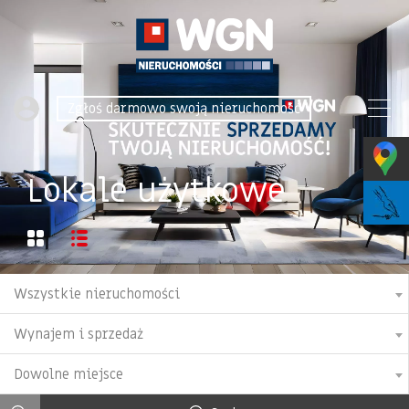
Zgłoś darmowo swoją nieruchomość
Lokale użytkowe
Wszystkie nieruchomości
Wynajem i sprzedaż
Dowolne miejsce