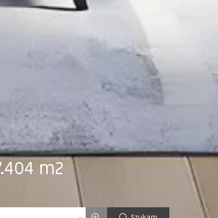
7.404 m2
Szukam