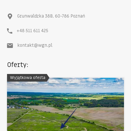
Grunwaldzka 38B, 60-786 Poznań
+48 511 611 425
kontakt@wgn.pl
Oferty:
Wyjątkowa oferta