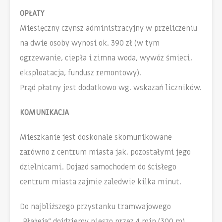
OPŁATY
Miesięczny czynsz administracyjny w przeliczeniu
na dwie osoby wynosi ok. 390 zł (w tym
ogrzewanie, ciepła i zimna woda, wywóz śmieci,
eksploatacja, fundusz remontowy).
Prąd płatny jest dodatkowo wg. wskazań liczników.
KOMUNIKACJA
Mieszkanie jest doskonale skomunikowane
zarówno z centrum miasta jak, pozostałymi jego
dzielnicami. Dojazd samochodem do ścisłego
centrum miasta zajmie zaledwie kilka minut.
Do najbliższego przystanku tramwajowego
„Błażeja” dojdziemy pieszo przez 4 min (300 m).