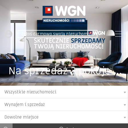
Zgłoś darmowo swoją nieruchomość
Na sprzedaż 2 pokoje 44 m2 Poznań Naramowice
Wszystkie nieruchomości
Wynajem i sprzedaż
Dowolne miejsce