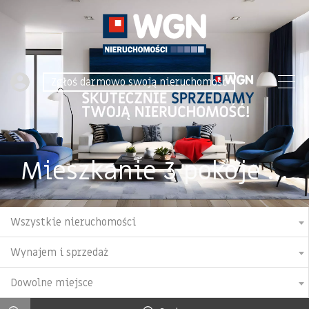
Zgłoś darmowo swoją nieruchomość
Mieszkanie 3 pokoje nowocześnie urządzone 55,0 m2, ul. Grunwaldzka, Grunwald
Wszystkie nieruchomości
Wynajem i sprzedaż
Dowolne miejsce