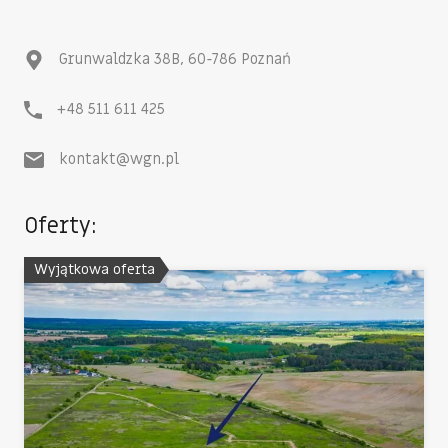
Grunwaldzka 38B, 60-786 Poznań
+48 511 611 425
kontakt@wgn.pl
Oferty:
Wyjątkowa oferta