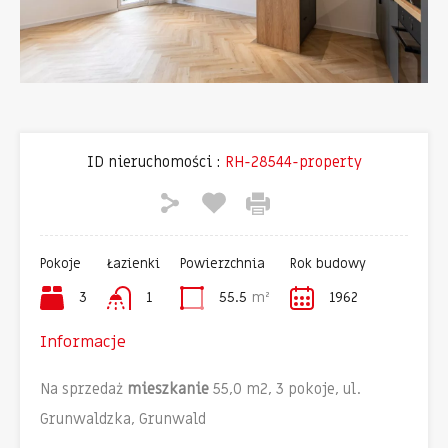
Previous
Next
ID nieruchomości :
RH-28544-property
Pokoje
Łazienki
Powierzchnia
Rok budowy
3
1
55.5
m²
1962
Informacje
Na sprzedaż
mieszkanie
55,0 m2, 3 pokoje, ul.
Grunwaldzka, Grunwald