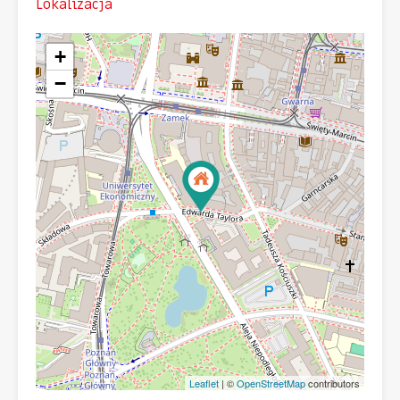
Lokalizacja
+
−
Leaflet
| ©
OpenStreetMap
contributors