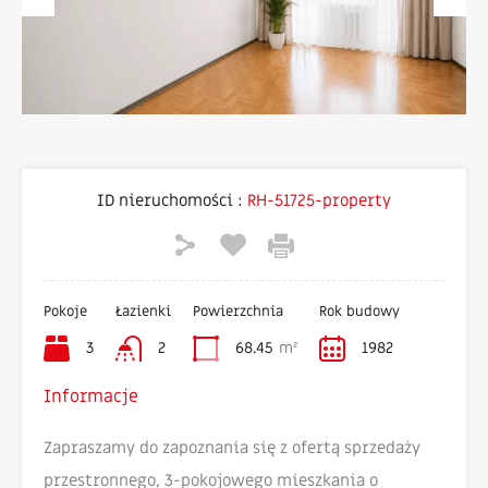
Previous
Next
ID nieruchomości :
RH-51725-property
Pokoje
Łazienki
Powierzchnia
Rok budowy
3
2
68.45
m²
1982
Informacje
Zapraszamy do zapoznania się z ofertą sprzedaży
przestronnego, 3-pokojowego mieszkania o