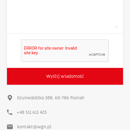
Grunwaldzka 38B, 60-786 Poznań
+48 511 611 425
kontakt@wgn.pl