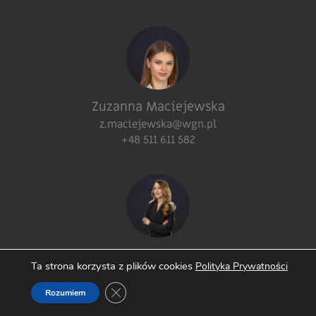
Zuzanna Maciejewska
z.maciejewska@wgn.pl
+48 511 611 582
Magdalena Banaszak
Ta strona korzysta z plików cookies
Polityka Prywatności
m.banaszak@wgn.pl
Zamknij panel powiadomień o ciasteczkach
Rozumiem