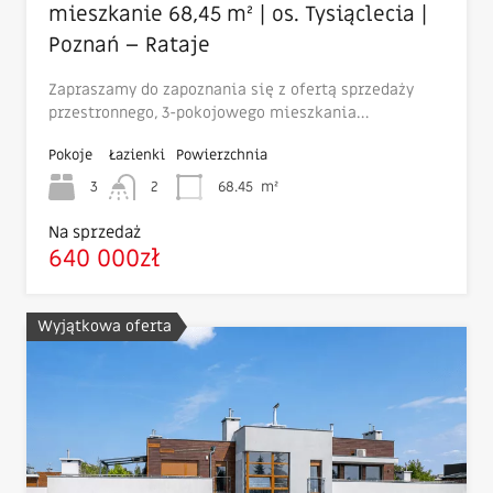
mieszkanie 68,45 m² | os. Tysiąclecia |
Poznań – Rataje
Zapraszamy do zapoznania się z ofertą sprzedaży
przestronnego, 3-pokojowego mieszkania…
Pokoje
Łazienki
Powierzchnia
3
2
68.45
m²
Na sprzedaż
640 000zł
Wyjątkowa oferta