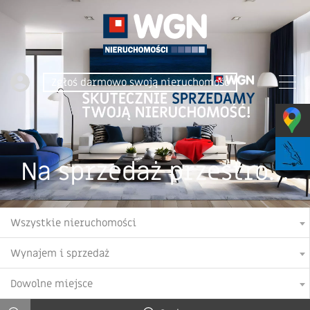
Zgłoś darmowo swoją nieruchomość
Na sprzedaż przestronne 3-pokojowe mieszkanie 68,45 m² | os. Tysiąclecia | Poznań – Rataje
Wszystkie nieruchomości
Wynajem i sprzedaż
Dowolne miejsce