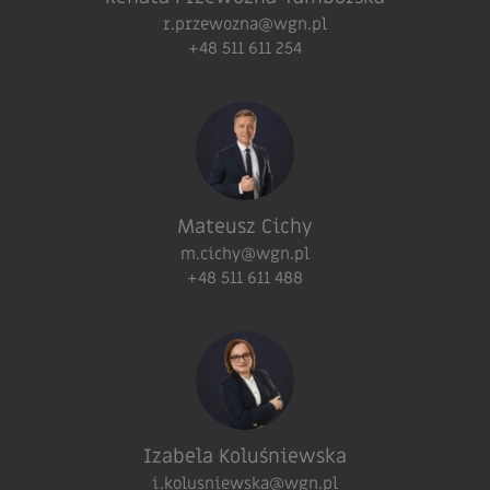
r.przewozna@wgn.pl
+48 511 611 254
Mateusz Cichy
m.cichy@wgn.pl
+48 511 611 488
Izabela Koluśniewska
i.kolusniewska@wgn.pl